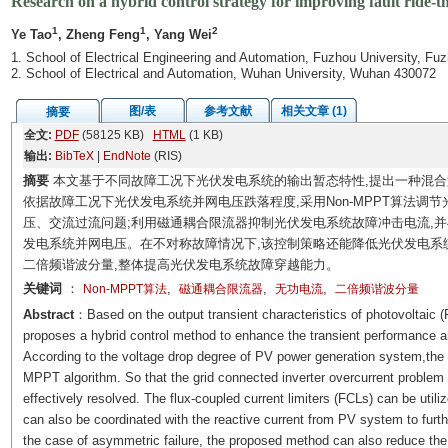
Research on a hybrid control strategy for improving fault ride-t
1
1
2
Ye Tao
, Zheng Feng
, Yang Wei
1. School of Electrical Engineering and Automation, Fuzhou University, Fu
2. School of Electrical and Automation, Wuhan University, Wuhan 430072
图/表
参考文献
相关文章 (1)
摘要
全文:
PDF
(58125 KB)
HTML
(1 KB)
输出:
BibTeX
|
EndNote
(RIS)
摘要
本文基于不同故障工况下光伏发电系统的输出暂态特性,提出一种混
依据故障工况下光伏发电系统并网电压跌落程度,采用Non-MPPT算法调
压、交流过流问题;利用磁通耦合限流器抑制光伏发电系统故障冲击电流,
发电系统并网电压。在不对称故障情况下,该控制策略还能降低光伏发电系
二倍频谐波分量,整体提高光伏发电系统故障穿越能力。
关键词
：
,
,
,
Non-MPPT算法
磁通耦合限流器
无功电流
二倍频谐波分量
Abstract
：Based on the output transient characteristics of photovoltaic (P
proposes a hybrid control method to enhance the transient performance an
According to the voltage drop degree of PV power generation system,the 
MPPT algorithm. So that the grid connected inverter overcurrent problem 
effectively resolved. The flux-coupled current limiters (FCLs) can be utili
can also be coordinated with the reactive current from PV system to furth
the case of asymmetric failure, the proposed method can also reduce the