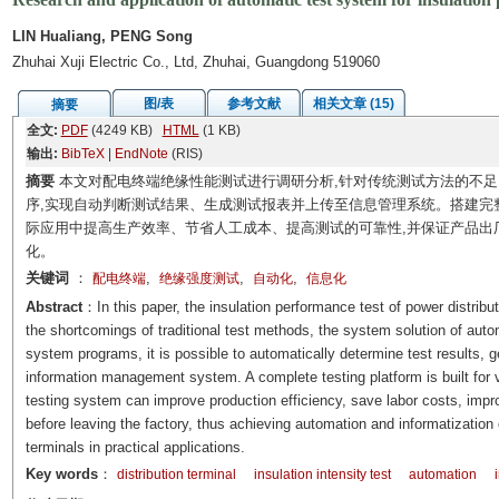
LIN Hualiang, PENG Song
Zhuhai Xuji Electric Co., Ltd, Zhuhai, Guangdong 519060
图/表
参考文献
相关文章 (15)
摘要
全文:
PDF
(4249 KB)
HTML
(1 KB)
输出:
BibTeX
|
EndNote
(RIS)
摘要
本文对配电终端绝缘性能测试进行调研分析,针对传统测试方法的不足
序,实现自动判断测试结果、生成测试报表并上传至信息管理系统。搭建完
际应用中提高生产效率、节省人工成本、提高测试的可靠性,并保证产品出
化。
关键词
：
,
,
,
配电终端
绝缘强度测试
自动化
信息化
Abstract
：In this paper, the insulation performance test of power distribut
the shortcomings of traditional test methods, the system solution of auto
system programs, it is possible to automatically determine test results, g
information management system. A complete testing platform is built for v
testing system can improve production efficiency, save labor costs, improv
before leaving the factory, thus achieving automation and informatization o
terminals in practical applications.
Key words
：
distribution terminal
insulation intensity test
automation