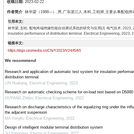
收稿日期:
2023-02-22
作者简介
: 林华梁（1988—）,男,广东湛江人,本科,工程师,主要从事配
引用本文:
林华梁, 彭松. 配电终端绝缘性能自动测试系统的研究与应用[J]. 电气技术, 2023, 24(5): 65-70. LI
insulation performance of distribution terminal. Electrical Engineering, 2023, 2
链接本文:
https://dqjs.cesmedia.cn/CN/Y2023/V24/I5/65
We recommend
Research and application of automatic test system for insulation performa
distribution terminal
LIN Hualiang
,
Electrical Engineering
,
2023
Research on automatic checking scheme for on-load test based on D5000
OUYANG Zhibin
,
Electrical Engineering
,
2022
Research on discharge characteristics of the equalizing ring under the infl
the adjacent suspension
MA Yongfu
,
Electrical Engineering
,
2022
Design of intelligent modular terminal distribution system
JU Yonggang
,
Electrical Engineering
,
2022