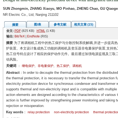
SUN Zhongmin, ZHANG Xiaoyu, MO Pinhao, ZHENG Chao, GU Qiaoge
NR Electric Co., Ltd, Nanjing 211102
图/表
参考文献
相关文章 (15)
摘要
全文:
PDF
(825 KB)
HTML
(1 KB)
输出:
BibTeX
|
EndNote
(RIS)
摘要
为了将调相机工程中的热工保护与分散控制系统解耦,并进一步提高热
护装置。本文设计集成热工功能的调相机及变压器非电量保护装置,支持热
热工信号特点设计了相应的保护动作元件。最后通过加强电源监视及三取二
动风险。
关键词
：
,
,
,
继电保护
非电量保护
热工保护
调相机
Abstract
：In order to decouple the thermal protection from the distributed 
the thermal protection, it is necessary to transfer the thermal protection f
electricity protection device for synchronous condenser and transformer w
supports thermal and non-electricity input and is compatible with multiple
action elements are designed according to the characteristics of various the
action is further improved by strengthening power monitoring and taking tw
rejection or misoperation.
Key words
：
relay protection
non-electricity protection
thermal protectio