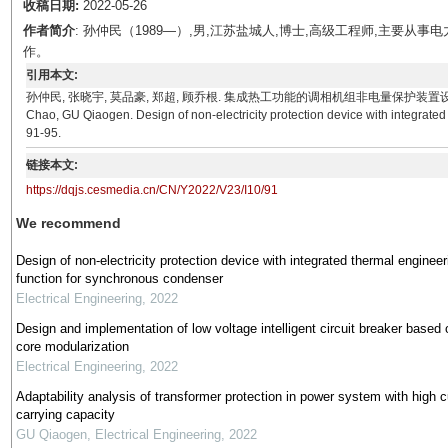
收稿日期:
2022-05-26
作者简介
: 孙仲民（1989—）,男,江苏盐城人,博士,高级工程师,主要
作。
引用本文:
孙仲民, 张晓宇, 莫品豪, 郑超, 顾乔根. 集成热工功能的调相机组非电量保护装置设计[J]. 电气技术, 
Chao, GU Qiaogen. Design of non-electricity protection device with integrated
91-95.
链接本文:
https://dqjs.cesmedia.cn/CN/Y2022/V23/I10/91
We recommend
Design of non-electricity protection device with integrated thermal engineer
function for synchronous condenser
Electrical Engineering
,
2022
Design and implementation of low voltage intelligent circuit breaker based 
core modularization
Electrical Engineering
,
2022
Adaptability analysis of transformer protection in power system with high c
carrying capacity
GU Qiaogen
,
Electrical Engineering
,
2022