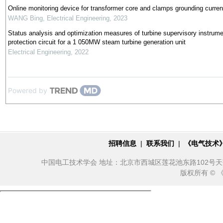
Online monitoring device for transformer core and clamps grounding curren
WANG Bing
,
Electrical Engineering
,
2023
Status analysis and optimization measures of turbine supervisory instrume
protection circuit for a 1 050MW steam turbine generation unit
Electrical Engineering
,
2022
Powered by
招聘信息
|
联系我们
|
《电气技术
中国电工技术学会 地址：北京市西城区莲花池东路102号天莲大厦10
版权所有 ©