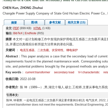
CHEN Kun, ZHONG Zhuhui
Changde Power Supply Company of State Grid Hu'nan Electric Power Co., 
图/表
参考文献
相关文章 (15)
摘要
全文:
PDF
(899 KB)
HTML
(1 KB)
输出:
BibTeX
|
EndNote
(RIS)
摘要
本文对一起计划检修工作中发现的保护用电流互感器二次负载不满足
法,并通过仿真模拟分析所提方法带来的潜在问题。
关键词
：
,
,
,
电流互感器
二次负载
伏安特性
继电保护
Abstract
：This paper analyzes a case that the secondary load of current 
requirements found in the planned maintenance work. Corresponding solut
site, and potential problems brought by the proposed methods are analyz
Key words
：
current transformer
secondary load
V-I characteristic
rel
收稿日期:
2022-10-08
作者简介
: 陈 坤（1989—）,男,湖北十堰人,硕士,工程师,主要从事电力
引用本文:
陈坤, 钟著辉. 一起电流互感器二次负载不满足要求案例分析[J]. 电气技术, 2022, 23(12): 104-108
current transformer does not meet the requirements. Electrical Engineering, 2