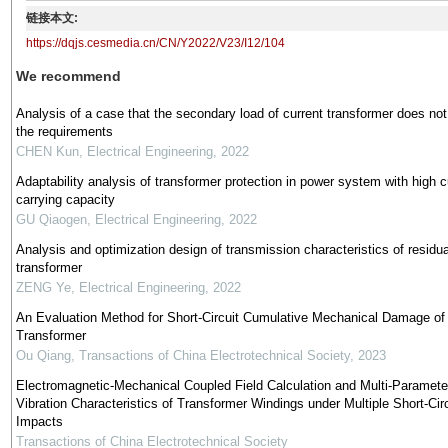
链接本文:
https://dqjs.cesmedia.cn/CN/Y2022/V23/I12/104
We recommend
Analysis of a case that the secondary load of current transformer does no
the requirements
CHEN Kun
,
Electrical Engineering
,
2022
Adaptability analysis of transformer protection in power system with high c
carrying capacity
GU Qiaogen
,
Electrical Engineering
,
2022
Analysis and optimization design of transmission characteristics of residua
transformer
ZENG Ye
,
Electrical Engineering
,
2022
An Evaluation Method for Short-Circuit Cumulative Mechanical Damage of
Transformer
Ou Qiang
,
Transactions of China Electrotechnical Society
,
2023
Electromagnetic-Mechanical Coupled Field Calculation and Multi-Paramete
Vibration Characteristics of Transformer Windings under Multiple Short-Circ
Impacts
Transactions of China Electrotechnical Society