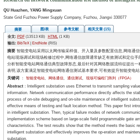
QU Huazhen, YANG Mingxuan
State Grid Fuzhou Power Supply Company, Fuzhou, Jiangxi 330077
图/表
参考文献
相关文章 (15)
摘要
全文:
PDF
(13513 KB)
HTML
(1 KB)
输出:
BibTeX
|
EndNote
(RIS)
摘要
智能变电站采用以太网传输采样值、开入量及参数配置信息,网络通
电站现场调试和现场检修过程中,网络通信故障通常缺乏有效测试和定位手
分析智能变电站网络通信典型故障形态,最后针对其网络数据流特征提出一
表明,该方案满足智能变电站网络通信测试基本要求,可有效提升智能变电
关键词
：
,
,
,
智能变电站
网络通信
通信测试
现场可编程门阵列（FPGA）
Abstract
：Intelligent substation uses Ethernet to transmit sampling value
information. Network communication performance directly affects the stabili
process of on-site debugging and on-site maintenance of intelligent subst
effective means of testing and fault location method. This paper first i
in intelligent substation. Then, typical failure modes of network communica
implementation scheme based on large-scale field programmable gate arra
characteristics. The test results show that the method meets the basic r
intelligent substation and effectively improves the op-eration and mainten
substation.