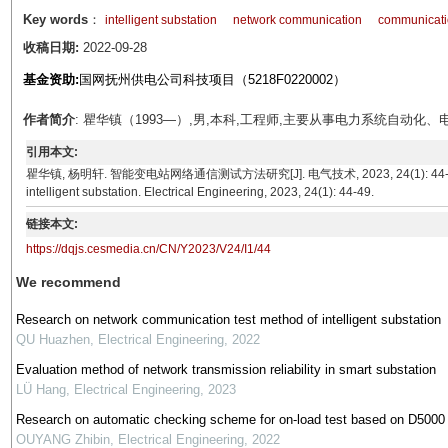
Key words
：
intelligent substation
network communication
communicatio
收稿日期:
2022-09-28
基金资助:
国网抚州供电公司科技项目（5218F0220002）
作者简介
: 瞿华镇（1993—）,男,本科,工程师,主要从事电力系统自动化
引用本文:
瞿华镇, 杨明轩. 智能变电站网络通信测试方法研究[J]. 电气技术, 2023, 24(1): 44-49. QU Hu
intelligent substation. Electrical Engineering, 2023, 24(1): 44-49.
链接本文:
https://dqjs.cesmedia.cn/CN/Y2023/V24/I1/44
We recommend
Research on network communication test method of intelligent substation
QU Huazhen
,
Electrical Engineering
,
2022
Evaluation method of network transmission reliability in smart substation
LÜ Hang
,
Electrical Engineering
,
2023
Research on automatic checking scheme for on-load test based on D5000
OUYANG Zhibin
,
Electrical Engineering
,
2022