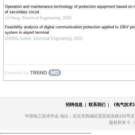
Operation and maintenance technology of protection equipment based on 
of secondary circuit
LÜ Hang
,
Electrical Engineering
,
2023
Feasibility analysis of digital communication protection applied to 10kV po
system in airport terminal
ZHONG Sumei
,
Electrical Engineering
,
2022
Powered by
招聘信息
|
联系我们
|
《电气技术
中国电工技术学会 地址：北京市西城区莲花池东路102号天莲大厦10
版权所有 ©